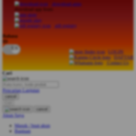
download apps
download app from:
Oh Ma Grain
Okiedog
gift registry
P
Bahasa
ID
Peachy
LOGIN
Phil & Ted's
DAFTAR
Contact Us
Philips Avent
Cari
Pigeon
Playgro
Pencarian Lanjutan
cancel
Poled Global
Cari
Ponycycle
cancel
Akun Saya
Puma
Masuk / buat akun
Pureats
Bantuan