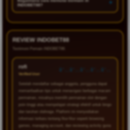
Bagaimana cara memulai bermain di
Deposit dan penarikan cepat tersedia 24 jam agar
+
dalam mengelola akun sangat penting, seperti beralih
INDOBET88?
permainan, misalnya memilih slot dengan poin tinggi
pengalaman bermain tetap nyaman tanpa hambatan.
cepat antara kategori kasino, olahraga, free promotion,
atau meja game yang sesuai dengan minat Anda.
Selalu cek update permainan terbaru untuk menemukan
Setelah kamu daftar sebagai anggota baru, platform ini
atau aktivitas lainnya. Anda bisa mempelajari cara
Platform ini juga menyediakan strategi untuk
fitur menarik dan kesempatan meraih poin tinggi di
menawarkan tips untuk menavigasi berbagai macam
memanfaatkan fitur platform dengan update terbaru dan
penggunaan efektif bingo dan taruhan olahraga, seperti
setiap sesi.
permainan. Misalnya, kamu bisa mencari jenis
informasi terperinci.
menganalisis peringkat permainan dan melakukan riset
permainan favoritmu, seperti slot atau permainan meja,
tentang tim favorit Anda. Selain itu, pengguna dapat
REVIEW INDOBET88
berdasarkan kategori atau peringkatnya. Selain itu,
mengelola akun dengan mudah, beralih secara cepat
Testimoni Pemain INDOBET88.
platform ini juga menyediakan strategi untuk
antara kategori like casino games and sports betting.
penggunaan bingo dan taruhan olahraga yang efektif,
tips for using the platform include checking daily
seperti menganalisis performa pemain dalam game
updates, utilizing convenient deposit and withdrawal
dina
sports agar bisa membuat keputusan yang lebih tepat
â˜…â˜…â˜…â˜…â˜…
methods, and accessing comprehensive guides for
Verified User
waktu. Sebagai tambahan, kamu dapat mengakses
each game type. Dengan tips seperti ini, pengguna
sepuluh tips praktis untuk mengelola akunmu dengan
Setelah kamu daftar sebagai anggota, platform ini
dapat memaksimalkan pengalaman mereka dan
baik, mulai dari mengatur preferensi permainan hingga
menyediakan beragam tips untuk mengoptimalkan
menikmati berbagai permainan secara efisien dan
memeriksa riwayat transaksi deposit dan penarikan
pengalaman bermainmu. Misalnya, kamu bisa
menyenangkan.
dengan cepat dan aman. Dengan panduan ini, platform
mencoba strategi dalam memilih permainan kasino
berharap dapat memberikan pengalaman bermain yang
atau olahraga yang sesuai dengan preferensi dan poin
lebih mudah dan menyenangkan bagi seluruh
yang ingin kamu capai. Selain itu , di sini juga ada tips
anggotanya.
tentang cara beralih cepat antara kategori permainan,