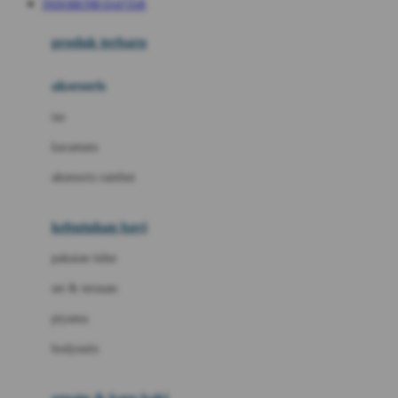
INDOBET88 DAFTAR
Azetabio
produk terbaru
B
aksesoris
Baabaasheepz
tas
Babiators
kacamata
Baby Dove
aksesoris rambut
Baby Jogger
Baby Rovega
kebutuhan bayi
Babybee
pakaian tidur
Banana Boat
set & terusan
Banz
piyama
Barbie
bodysuits
Beaba
Beauty Barn