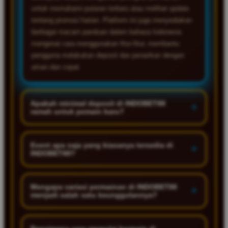
untuk memahami putaran terbaru atau melihat update
tentang promosi harian. Platform ini juga menyediakan
berbagai macam panduan dalam bahasa Indonesia
mengenai cara menggunakan fitur-fitur, membantu
pengguna melakukan deposit dan penarikan dengan
aman dan cepat.
Apakah minimal deposit di INDOBET88
+
ramah untuk pemain baru?
Setelah mendaftar sebagai anggota, Anda bisa
menggunakan berbagai tips untuk menavigasi dunia
Event apa saja yang biasanya tersedia di
+
INDOBET88?
online casino, seperti memilih slot atau game meja
yang sesuai dengan preferensi Anda. Misalnya, cari
Setelah register sebagai anggota, kamu langsung bisa
tahu permainan yang menawarkan poin tinggi atau
mengeksplorasi slot, bingo, roulette, taruhan olahraga,
Mengapa variasi permainan di INDOBET88
bonus menarik. Platform ini juga menyediakan strategi
+
menjadi salah satu keunggulannya?
kasino live, dan permainan meja dalam satu platform.
untuk bingo dan taruhan olahraga, misalnya,
Ada tips navigasi praktis untuk beralih antar kategori,
menganalisis peringkat pastinya untuk membuat
Setelah mendaftar sebagai anggota, Anda dapat
plus fitur manajemen akun yang memudahkanmu.
keputusan yang lebih bijaksana. Jangan lupa, tips-tips
menggunakan tips untuk menavigasi berbagai macam