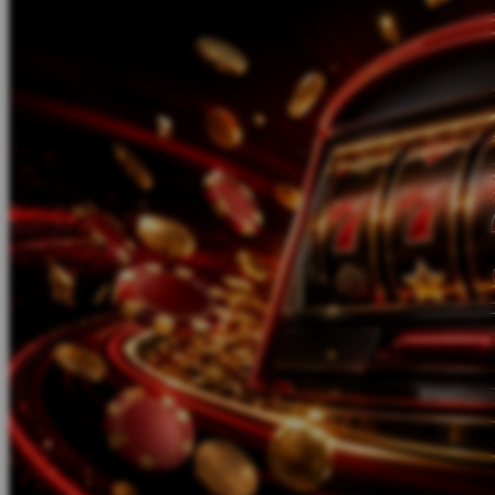
Twistshake
TY Toys
U
V
Veja
Vitaflow
Vtech
W
Waterland
Wellness
X