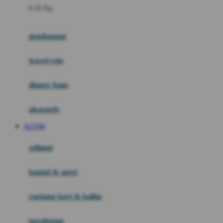
0-36 Kg
Fisher Price
Flipper
gendongan
Friends Of Sally
travel cots
G
diaper bags
Gb
Geko
aksesoris
Graco
SLOT88
Gund
selimut
H
bantal & sprei
Habbie
Haenim
ranjang bayi & balita
Happy Horse
perabotan