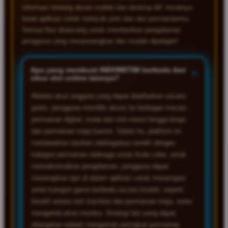
informasi tentang akses mobile dan desktop â€“ misalnya
lewat aplikasi untuk melacak poin dan alur permainanmu.
Semua fitur dirancang untuk memberikan pengalaman
pengguna yang menyenangkan dan mudah dipelajari!
Apa yang membuat INDOBET88 berbeda dari
+
situs slot online lainnya?
Melalui akun anggota yang dapat didaftarkan secara
gratis, pengguna memiliki akses ke berbagai macam
permainan digital, mulai dari slot mesin hingga bingo
dan permainan meja kasino. Selain itu, platform ini
menawarkan taruhan olahraganya sendiri dengan
kategori permainan olahraga untuk Anda coba. untuk
memaksimalkan pengalaman, pengguna dapat
menerapkan tips di dalam aplikasi untuk menavigasi
antar kategori game berbeda secara mudah, seperti
beralih antara slot machine dan permainan meja, serta
mengelola akun mereka. Strategi lain yang dapat
diterapkan adalah mengamati peringkat permainan