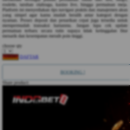
Squishmallows
roulette, taruhan olahraga, kasino live, hingga permainan meja.
Platform ini menyediakan tips navigasi praktis dan manajemen akun
Starbooks
yang simpel agar kamu mudah beralih antar kategori dengan
nyaman. Proses deposit dan penarikan cepat juga tersedia untuk
Stick-O
mempermudah transaksi harianmu. Jangan lupa cek update
permainan terbaru secara rutin supaya tidak ketinggalan fitur
Stokke
menarik dan kesempatan meraih poin tinggi.
Sudocrem
choose qty
Sumimo
DAFTAR
LOGIN
Sunnylife
Sun-Staches
BOOKING !
Swimava
Share product:
T
Tommee Tippee
Trunki
Tutti Bambini