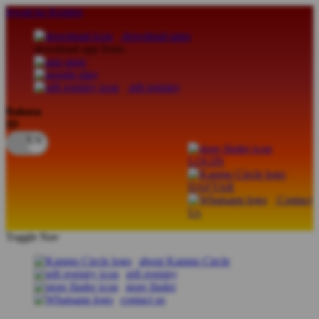
lewati ke Konten
download apps
download app from:
gift registry
Bahasa
ID
LOGIN
DAFTAR
Contact
Us
Toggle Nav
about Kanmo Circle
gift registry
store finder
contact us