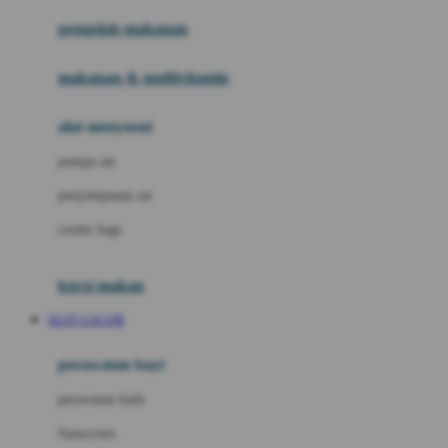
pengolah makanan
Joolz
Jujube
makanan & multivitamin
K
alat menyusui
Kiddycuts
pompa asi
Kumon
penyimpanan asi
L
cooler bags
Leapfrog
kursi makan
Leclerc
SLOT GACOR
Lee Vierra
Lillebaby
perawatan bayi
Little Bird Told Me
perawatan kulit
Little Miss Janis
Sunscreen